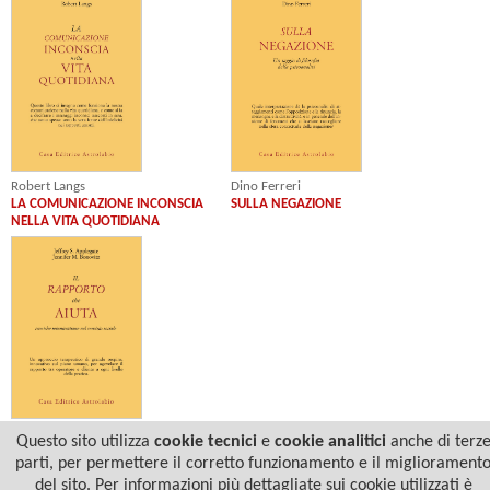
Robert Langs
Dino Ferreri
LA COMUNICAZIONE INCONSCIA
SULLA NEGAZIONE
NELLA VITA QUOTIDIANA
Jeffrey S. Applegate
Questo sito utilizza
cookie tecnici
e
cookie analitici
anche di terz
Jennifer M. Bonovitz
parti, per permettere il corretto funzionamento e il migliorament
IL RAPPORTO CHE AIUTA
del sito. Per informazioni più dettagliate sui cookie utilizzati è