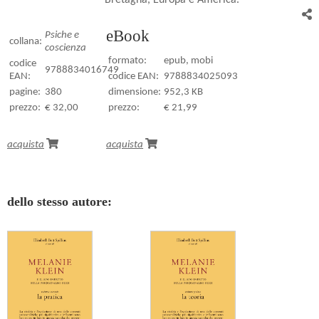
eBook
Psiche e
collana:
coscienza
formato:
epub, mobi
codice
9788834016749
EAN:
codice EAN:
9788834025093
pagine:
380
dimensione:
952,3 KB
prezzo:
€ 32,00
prezzo:
€ 21,99
acquista
acquista
dello stesso autore: