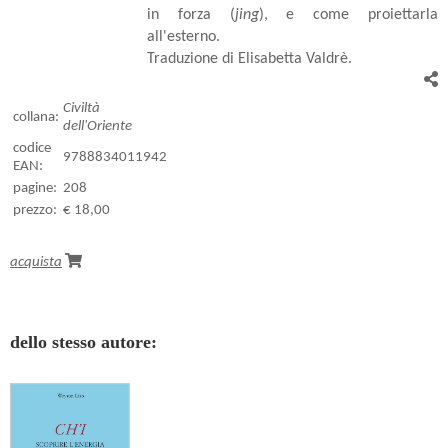
in forza (
jing
), e come proiettarla
all'esterno.
Traduzione di Elisabetta Valdrè.
Civiltà
collana:
dell'Oriente
codice
9788834011942
EAN:
pagine:
208
prezzo:
€ 18,00
acquista
dello stesso autore: