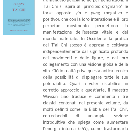
tramandato gelosamente per generazioni, il
T’ai Chi si ispira al ‘principio originario’, le
forze opposte
yin
e
yang
(negativo e
positivo), che con la loro interazione e il loro
perpetuo movimento permettono la
manifestazione dell’essenza vitale e del
mondo materiale. In Occidente la pratica
del T'ai Chi spesso è appresa e coltivata
indipendentemente dal significato profondo
dei movimenti e delle figure, e dal loro
collegamento con una visione globale della
vita. Ciò in realtà priva questa antica tecnica
della possibilità di dispiegare tutte le sue
potenzialità. Quasi a voler ristabilire un
corretto approccio a quest'arte, il maestro
Waysun Liao traduce e commenta i tre
classici contenuti nel presente volume, da
molti definiti come 'la Bibbia del T'ai Chi',
corredandoli di un'ampia sezione
introduttiva che spiega come aumentare
l'energia interna (
ch'i
), come trasformarla