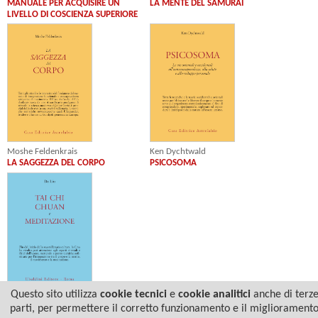
MANUALE PER ACQUISIRE UN
LA MENTE DEL SAMURAI
LIVELLO DI COSCIENZA SUPERIORE
Ken Dychtwald
Moshe Feldenkrais
PSICOSOMA
LA SAGGEZZA DEL CORPO
Questo sito utilizza
cookie tecnici
e
cookie analitici
anche di terz
Da Liu
parti, per permettere il corretto funzionamento e il migliorament
TAI CHI CHUAN E MEDITAZIONE