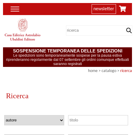
newsletter
SOSPENSIONE TEMPORANEA DELLE SPEDIZIONI
Le spedizioni sono temporaneamente sospese per la pausa estiva
riprenderanno regolarmente dal 07 settembre gli ordini comunque effettuati
saranno registrati
home
> catalogo >
ricerca
Ricerca