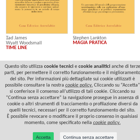
Tad James
Stephen Lankton
MAGIA PRATICA
Wyatt Woodsmall
TIME LINE
Questo sito utilizza
cookie tecnici
e
cookie analitici
anche di terz
parti, per permettere il corretto funzionamento e il migliorament
del sito. Per informazioni più dettagliate sui cookie utilizzati è
possibile consultare la nostra
cookie policy
.
Cliccando su “Accetta”
si conferisce il consenso all’utilizzo di tali cookie. Cliccando su
“Continua senza accettare” la navigazione prosegue in assenza di
cookie o altri strumenti di tracciamento o profilazione diversi da
quelli tecnici, necessari per il corretto funzionamento del sito.
© 2022 Casa Editrice Astrolabio - Ubaldini Editore S.r.l. - P.IVA 10323461003 |
Informativa
È possibile revocare o modificare il proprio consenso in qualsiasi
privacy/cookies
momento, come specificato nella
cookie policy
.
Accetta
Continua senza accettare