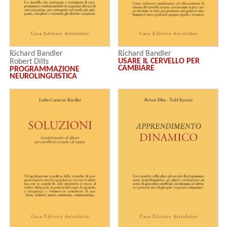
Richard Bandler
Richard Bandler
USARE IL CERVELLO PER
Robert Dilts
CAMBIARE
PROGRAMMAZIONE
John Grinder
NEUROLINGUISTICA
Leslie Cameron-Bandler
Judith DeLozier