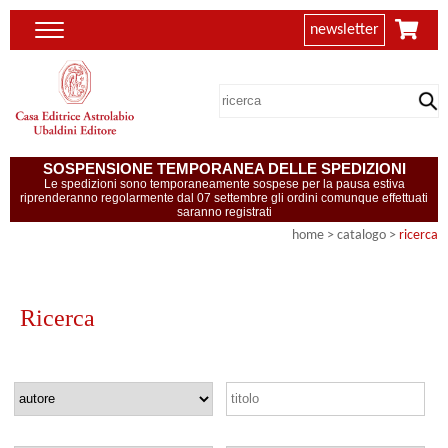
newsletter
SOSPENSIONE TEMPORANEA DELLE SPEDIZIONI
Le spedizioni sono temporaneamente sospese per la pausa estiva
riprenderanno regolarmente dal 07 settembre gli ordini comunque effettuati
saranno registrati
home
> catalogo >
ricerca
Ricerca