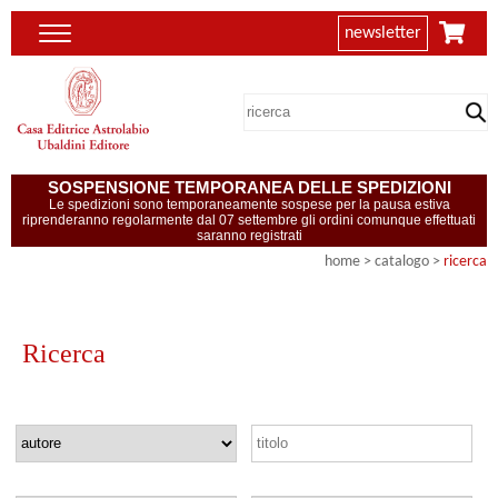
newsletter
SOSPENSIONE TEMPORANEA DELLE SPEDIZIONI
Le spedizioni sono temporaneamente sospese per la pausa estiva
riprenderanno regolarmente dal 07 settembre gli ordini comunque effettuati
saranno registrati
home
> catalogo >
ricerca
Ricerca