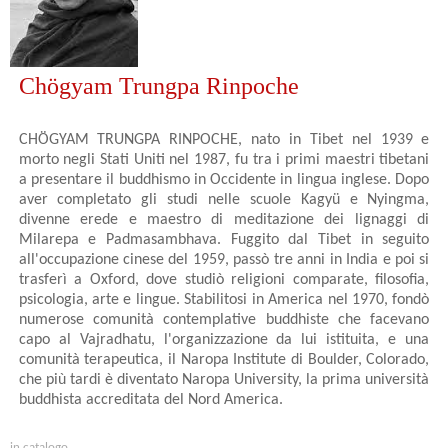
Chögyam Trungpa Rinpoche
CHÖGYAM TRUNGPA RINPOCHE, nato in Tibet nel 1939 e
morto negli Stati Uniti nel 1987, fu tra i primi maestri tibetani
a presentare il buddhismo in Occidente in lingua inglese. Dopo
aver completato gli studi nelle scuole Kagyü e Nyingma,
divenne erede e maestro di meditazione dei lignaggi di
Milarepa e Padmasambhava. Fuggito dal Tibet in seguito
all'occupazione cinese del 1959, passò tre anni in India e poi si
trasferì a Oxford, dove studiò religioni comparate, filosofia,
psicologia, arte e lingue. Stabilitosi in America nel 1970, fondò
numerose comunità contemplative buddhiste che facevano
capo al Vajradhatu, l'organizzazione da lui istituita, e una
comunità terapeutica, il Naropa Institute di Boulder, Colorado,
che più tardi è diventato Naropa University, la prima università
buddhista accreditata del Nord America.
in catalogo