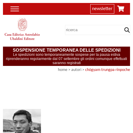
newsletter
SOSPENSIONE TEMPORANEA DELLE SPEDIZIONI
Le spedizioni sono temporaneamente sospese per la pausa estiva
riprenderanno regolarmente dal 07 settembre gli ordini comunque effettuati
saranno registrati
home
>
autori
>
chögyam trungpa rinpoche