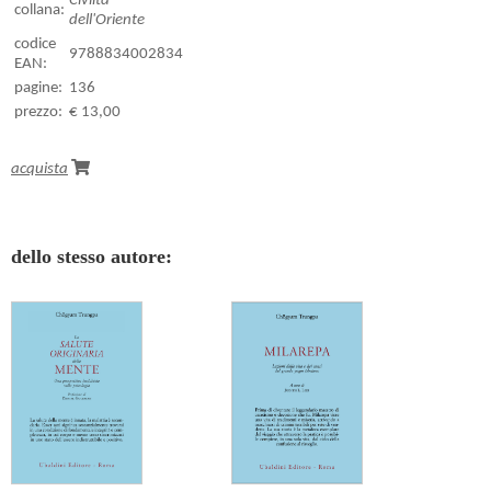
Civiltà
collana:
dell'Oriente
codice
9788834002834
EAN:
pagine:
136
prezzo:
€ 13,00
acquista
dello stesso autore: