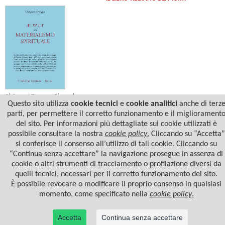
Chögyam Trungpa Rinpoche
Questo sito utilizza
cookie tecnici
e
cookie analitici
anche di terz
AL DI LÀ DEL MATERIALISMO
SPIRITUALE
parti, per permettere il corretto funzionamento e il migliorament
del sito. Per informazioni più dettagliate sui cookie utilizzati è
possibile consultare la nostra
cookie policy
.
Cliccando su “Accetta”
si conferisce il consenso all’utilizzo di tali cookie. Cliccando su
“Continua senza accettare” la navigazione prosegue in assenza di
cookie o altri strumenti di tracciamento o profilazione diversi da
quelli tecnici, necessari per il corretto funzionamento del sito.
È possibile revocare o modificare il proprio consenso in qualsiasi
momento, come specificato nella
cookie policy
.
Accetta
Continua senza accettare
© 2022 Casa Editrice Astrolabio - Ubaldini Editore S.r.l. - P.IVA 10323461003 |
Informativa
privacy/cookies