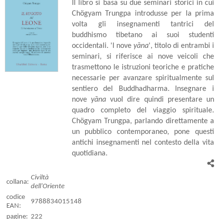
Il libro si basa su due seminari storici in cui
Chögyam Trungpa introdusse per la prima
volta gli insegnamenti tantrici del
buddhismo tibetano ai suoi studenti
occidentali. 'I nove
yāna
', titolo di entrambi i
seminari, si riferisce ai nove veicoli che
trasmettono le istruzioni teoriche e pratiche
necessarie per avanzare spiritualmente sul
sentiero del Buddhadharma. Insegnare i
nove
yāna
vuol dire quindi presentare un
quadro completo del viaggio spirituale.
Chögyam Trungpa, parlando direttamente a
un pubblico contemporaneo, pone questi
antichi insegnamenti nel contesto della vita
quotidiana.
Civiltà
collana:
dell'Oriente
codice
9788834015148
EAN:
pagine:
222