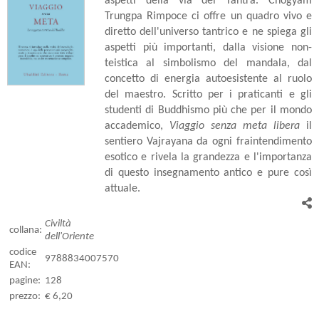
aspetti della via del Tantra. Chögyam
Trungpa Rimpoce ci offre un quadro vivo e
diretto dell'universo tantrico e ne spiega gli
aspetti più importanti, dalla visione non-
teistica al simbolismo del mandala, dal
concetto di energia autoesistente al ruolo
del maestro. Scritto per i praticanti e gli
studenti di Buddhismo più che per il mondo
accademico,
Viaggio senza meta libera
il
sentiero Vajrayana da ogni fraintendimento
esotico e rivela la grandezza e l'importanza
di questo insegnamento antico e pure così
attuale.
Civiltà
collana:
dell'Oriente
codice
9788834007570
EAN:
pagine:
128
prezzo:
€ 6,20