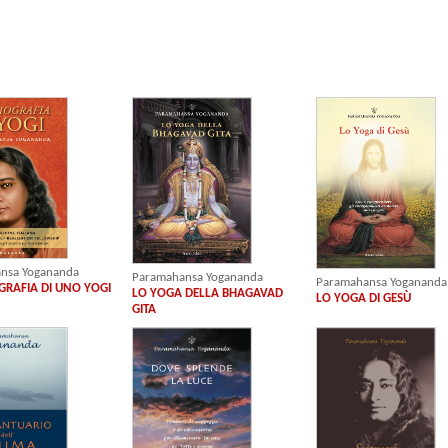
nsa Yogananda
Paramahansa Yogananda
Paramahansa Yogananda
RAFIA DI UNO YOGI
LO YOGA DELLA BHAGAVAD
LO YOGA DI GESÙ
GITA