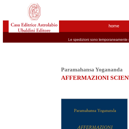
home
Le spedizioni sono temporaneamente so
Paramahansa Yogananda
AFFERMAZIONI SCIEN