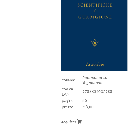
Paramahansa
collana:
Yogananda
codice
9788834002988
EAN:
pagine:
80
prezzo:
€ 8,00
acquista