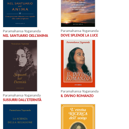
Paramahansa Yogananda
Paramahansa Yogananda
DOVE SPLENDE LA LUCE
NEL SANTUARIO DELL'ANIMA
Paramahansa Yogananda
Paramahansa Yogananda
IL DIVINO ROMANZO
SUSSURRI DALL'ETERNITÀ