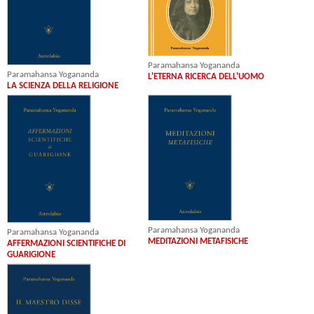
Paramahansa Yogananda
Paramahansa Yogananda
L'ETERNA RICERCA DELL'UOMO
LA SCIENZA DELLA RELIGIONE
Paramahansa Yogananda
Paramahansa Yogananda
MEDITAZIONI METAFISICHE
AFFERMAZIONI SCIENTIFICHE DI
GUARIGIONE