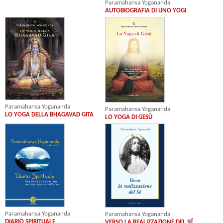
Paramahansa Yogananda
AUTOBIOGRAFIA DI UNO YOGI
Paramahansa Yogananda
Paramahansa Yogananda
LO YOGA DELLA BHAGAVAD GITA
LO YOGA DI GESÙ
Paramahansa Yogananda
Paramahansa Yogananda
DIARIO SPIRITUALE
VERSO LA REALIZZAZIONE DEL SÉ