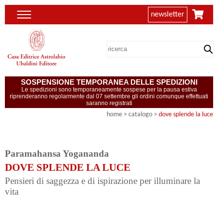
newsletter
SOSPENSIONE TEMPORANEA DELLE SPEDIZIONI
Le spedizioni sono temporaneamente sospese per la pausa estiva
riprenderanno regolarmente dal 07 settembre gli ordini comunque effettuati
saranno registrati
home
> catalogo >
dove splende la luce
Paramahansa Yogananda
DOVE SPLENDE LA LUCE
Pensieri di saggezza e di ispirazione per illuminare la
vita