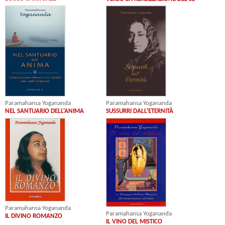
Paramahansa Yogananda
Paramahansa Yogananda
SUSSURRI DALL'ETERNITÀ
NEL SANTUARIO DELL'ANIMA
Paramahansa Yogananda
Paramahansa Yogananda
IL DIVINO ROMANZO
IL VINO DEL MISTICO