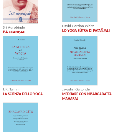
David Gordon White
Sri Aurobindo
LO YOGA SŪTRA DI PATAÑJALI
ĪŚĀ UPANIṢAD
I. K. Taimni
Jayashri Gaitonde
LA SCIENZA DELLO YOGA
MEDITARE CON NISARGADATTA
MAHARAJ