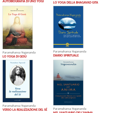
AUTOBIOGRAFIA DI UNO YOGI
LO YOGA DELLA BHAGAVAD GITA
Paramahansa Yogananda
Paramahansa Yogananda
DIARIO SPIRITUALE
LO YOGA DI GESÙ
Paramahansa Yogananda
Paramahansa Yogananda
VERSO LA REALIZZAZIONE DEL SÉ
NEL SANTUARIO DELL'ANIMA