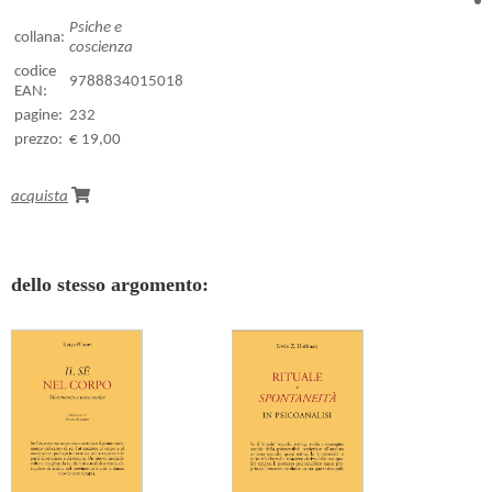
Psiche e
collana:
coscienza
codice
9788834015018
EAN:
pagine:
232
prezzo:
€ 19,00
acquista
dello stesso argomento: