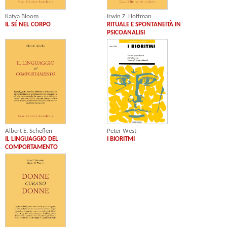
Katya Bloom
Irwin Z. Hoffman
IL SÉ NEL CORPO
RITUALE E SPONTANEITÀ IN
PSICOANALISI
Peter West
Albert E. Scheflen
I BIORITMI
IL LINGUAGGIO DEL
COMPORTAMENTO