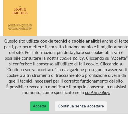
Questo sito utilizza
cookie tecnici
e
cookie analitici
anche di terz
Michael Eigen
parti, per permettere il corretto funzionamento e il migliorament
LA MORTE PSICHICA
del sito. Per informazioni più dettagliate sui cookie utilizzati è
possibile consultare la nostra
cookie policy
.
Cliccando su “Accetta”
si conferisce il consenso all’utilizzo di tali cookie. Cliccando su
“Continua senza accettare” la navigazione prosegue in assenza di
cookie o altri strumenti di tracciamento o profilazione diversi da
quelli tecnici, necessari per il corretto funzionamento del sito.
È possibile revocare o modificare il proprio consenso in qualsiasi
momento, come specificato nella
cookie policy
.
Accetta
Continua senza accettare
© 2022 Casa Editrice Astrolabio - Ubaldini Editore S.r.l. - P.IVA 10323461003 |
Informativa
privacy/cookies