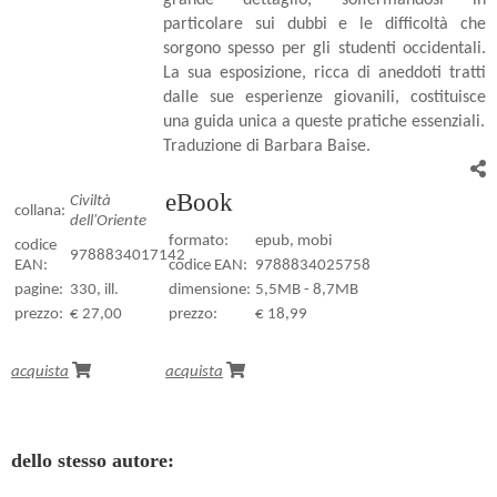
particolare sui dubbi e le difficoltà che
sorgono spesso per gli studenti occidentali.
La sua esposizione, ricca di aneddoti tratti
dalle sue esperienze giovanili, costituisce
una guida unica a queste pratiche essenziali.
Traduzione di Barbara Baise.
eBook
Civiltà
collana:
dell'Oriente
formato:
epub, mobi
codice
9788834017142
EAN:
codice EAN:
9788834025758
pagine:
330, ill.
dimensione:
5,5MB - 8,7MB
prezzo:
€ 27,00
prezzo:
€ 18,99
acquista
acquista
dello stesso autore: