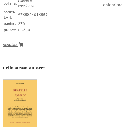
Psiche e
collana:
anteprima
coscienza
codice
9788834018859
EAN:
pagine:
276
prezzo:
€ 26,00
acquista
dello stesso autore: