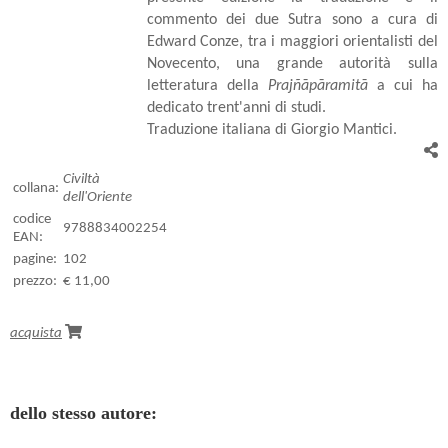
commento dei due Sutra sono a cura di
Edward Conze, tra i maggiori orientalisti del
Novecento, una grande autorità sulla
letteratura della
Prajñāpāramitā
a cui ha
dedicato trent'anni di studi.
Traduzione italiana di Giorgio Mantici.
Civiltà
collana:
dell'Oriente
codice
9788834002254
EAN:
pagine:
102
prezzo:
€ 11,00
acquista
dello stesso autore: