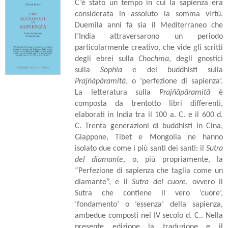
C’è stato un tempo in cui la sapienza era
considerata in assoluto la somma virtù.
Duemila anni fa sia il Mediterraneo che
l’India attraversarono un periodo
particolarmente creativo, che vide gli scritti
degli ebrei sulla
Chochma
, degli gnostici
sulla
Sophia
e dei buddhisti sulla
Prajñāpāramitā
, o ‘perfezione di sapienza’.
La letteratura sulla
Prajñāpāramitā
è
composta da trentotto libri differenti,
elaborati in India tra il 100 a. C. e il 600 d.
C. Trenta generazioni di buddhisti in Cina,
Giappone, Tibet e Mongolia ne hanno
isolato due come i più santi dei santi: il
Sutra
del diamante
, o, più propriamente, la
“Perfezione di sapienza che taglia come un
diamante”, e il
Sutra del cuore
, ovvero il
Sutra che contiene il vero ‘cuore’,
‘fondamento’ o ‘essenza’ della sapienza,
ambedue composti nel IV secolo d. C.. Nella
presente edizione la traduzione e il