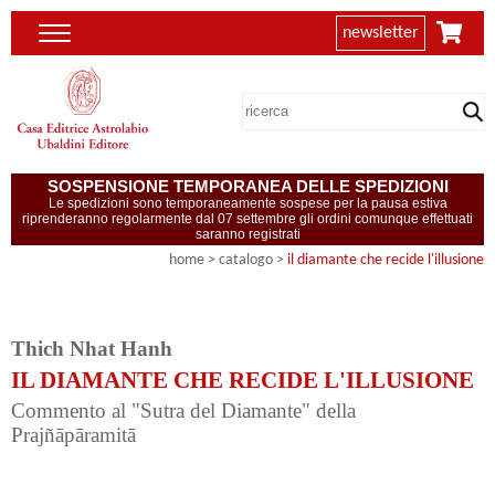
newsletter
SOSPENSIONE TEMPORANEA DELLE SPEDIZIONI
Le spedizioni sono temporaneamente sospese per la pausa estiva
riprenderanno regolarmente dal 07 settembre gli ordini comunque effettuati
saranno registrati
home
> catalogo >
il diamante che recide l'illusione
Thich Nhat Hanh
IL DIAMANTE CHE RECIDE L'ILLUSIONE
Commento al "Sutra del Diamante" della
Prajñāpāramitā