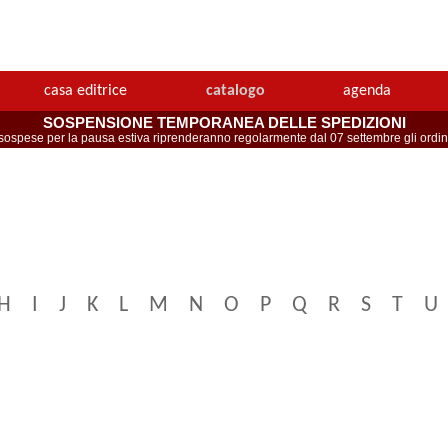
casa editrice
catalogo
agenda
SOSPENSIONE TEMPORANEA DELLE SPEDIZIONI
spese per la pausa estiva riprenderanno regolarmente dal 07 settembre gli ordini 
H
I
J
K
L
M
N
O
P
Q
R
S
T
U