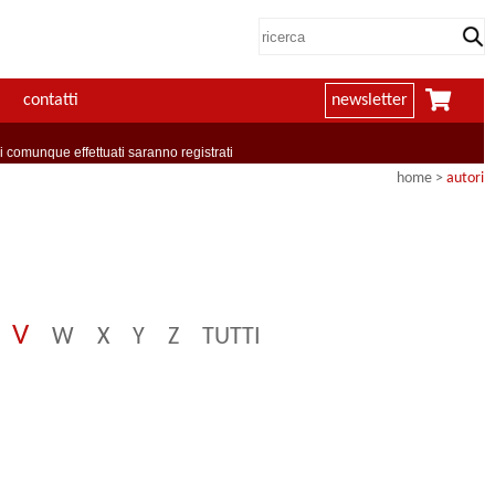
contatti
newsletter
comunque effettuati saranno registrati
home
>
autori
V
W
X
Y
Z
TUTTI