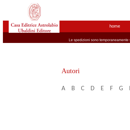
home
Le spedizioni sono temporaneamente so
Autori
A
B
C
D
E
F
G