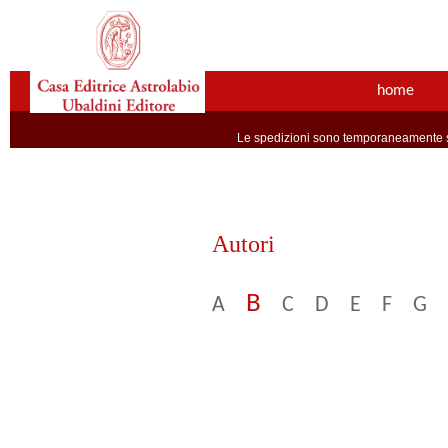
home
Le spedizioni sono temporaneamente so
Autori
B
A
C
D
E
F
G