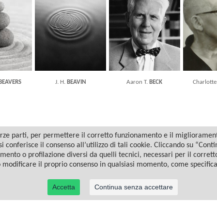
BEAVERS
J. H.
BEAVIN
Aaron T.
BECK
Charlott
ze parti, per permettere il corretto funzionamento e il miglioramento 
i conferisce il consenso all’utilizzo di tali cookie. Cliccando su “Con
amento o profilazione diversi da quelli tecnici, necessari per il corret
o modificare il proprio consenso in qualsiasi momento, come specific
Accetta
Continua senza accettare
© 2022 Casa Editrice Astrolabio - Ubaldini Editore S.r.l. - P.IVA 10323461003 |
Informativa privacy/cookies