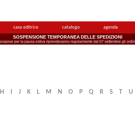
casa editrice
catalogo
agenda
SOSPENSIONE TEMPORANEA DELLE SPEDIZIONI
spese per la pausa estiva riprenderanno regolarmente dal 07 settembre gli ordini 
H
I
J
K
L
M
N
O
P
Q
R
S
T
U