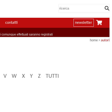
contatti
newsletter
comunque effettuati saranno registrati
home
>
autori
V
W
X
Y
Z
TUTTI