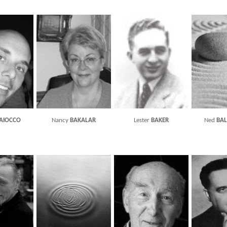
AIOCCO
Nancy
BAKALAR
Lester
BAKER
Ned
BA