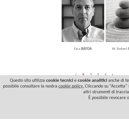
Ezra
BAYDA
W. Robert
‹
›
1
2
3
4
Questo sito utilizza
cookie tecnici
e
cookie analitici
anche di ter
possibile consultare la nostra
cookie policy
.
Cliccando su “Accetta” s
altri strumenti di tracci
È possibile revocare 