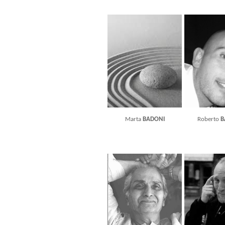
Marta
BADONI
Roberto
B