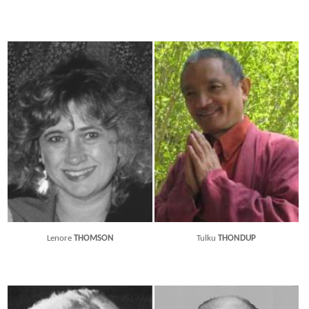
Lenore
THOMSON
Tulku
THONDUP