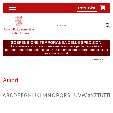
newsletter
SOSPENSIONE TEMPORANEA DELLE SPEDIZIONI
Le spedizioni sono temporaneamente sospese per la pausa estiva
riprenderanno regolarmente dal 07 settembre gli ordini comunque effettuati
saranno registrati
home
>
autori
Autori
T
A
B
C
D
E
F
G
H
I
J
K
L
M
N
O
P
Q
R
S
U
V
W
X
Y
Z
TUTTI