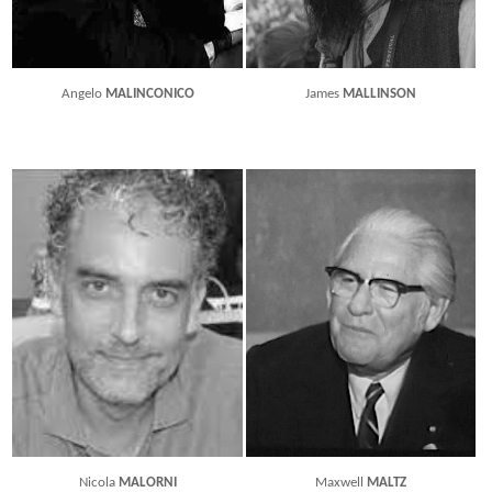
Angelo
MALINCONICO
James
MALLINSON
Nicola
MALORNI
Maxwell
MALTZ