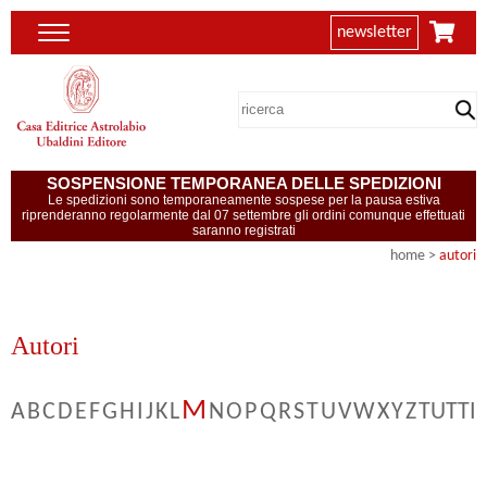
newsletter
SOSPENSIONE TEMPORANEA DELLE SPEDIZIONI
Le spedizioni sono temporaneamente sospese per la pausa estiva
riprenderanno regolarmente dal 07 settembre gli ordini comunque effettuati
saranno registrati
home
>
autori
Autori
M
A
B
C
D
E
F
G
H
I
J
K
L
N
O
P
Q
R
S
T
U
V
W
X
Y
Z
TUTTI