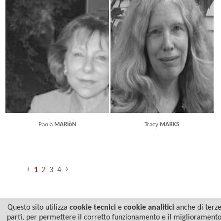
Paola
MARIòN
Tracy
MARKS
‹
›
1
2
3
4
Questo sito utilizza
cookie tecnici
e
cookie analitici
anche di terz
parti, per permettere il corretto funzionamento e il migliorament