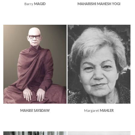
Barry
MAGID
MAHARISHI MAHESH YOGI
MAHāSī SAYāDAW
Margaret
MAHLER