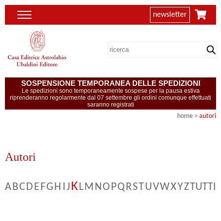
newsletter
SOSPENSIONE TEMPORANEA DELLE SPEDIZIONI
Le spedizioni sono temporaneamente sospese per la pausa estiva
riprenderanno regolarmente dal 07 settembre gli ordini comunque effettuati
saranno registrati
home
>
autori
Autori
K
A
B
C
D
E
F
G
H
I
J
L
M
N
O
P
Q
R
S
T
U
V
W
X
Y
Z
TUTTI