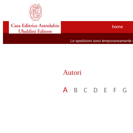
home
Le spedizioni sono temporaneamente so
Autori
A
B
C
D
E
F
G