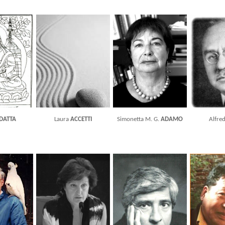
DATTA
Laura
ACCETTI
Simonetta M. G.
ADAMO
Alfre