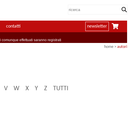
contatti
newsletter
comunque effettuati saranno registrati
home
>
autori
V
W
X
Y
Z
TUTTI