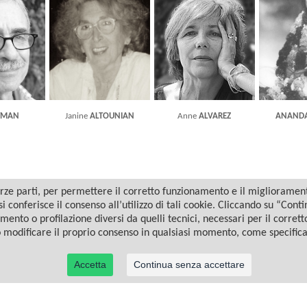
TMAN
Janine
ALTOUNIAN
Anne
ALVAREZ
ANANDA
ze parti, per permettere il corretto funzionamento e il miglioramento 
i conferisce il consenso all’utilizzo di tali cookie. Cliccando su “Con
amento o profilazione diversi da quelli tecnici, necessari per il corret
o modificare il proprio consenso in qualsiasi momento, come specific
Accetta
Continua senza accettare
© 2022 Casa Editrice Astrolabio - Ubaldini Editore S.r.l. - P.IVA 10323461003 |
Informativa privacy/cookies