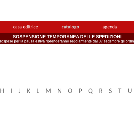
casa editrice
catalogo
agenda
SOSPENSIONE TEMPORANEA DELLE SPEDIZIONI
spese per la pausa estiva riprenderanno regolarmente dal 07 settembre gli ordini 
H
I
J
K
L
M
N
O
P
Q
R
S
T
U