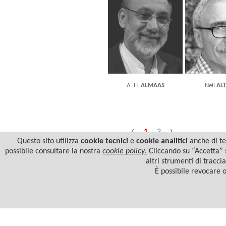
A. H.
ALMAAS
Neil
AL
‹
›
1
2
Questo sito utilizza
cookie tecnici
e
cookie analitici
anche di ter
possibile consultare la nostra
cookie policy
.
Cliccando su “Accetta” s
altri strumenti di tracci
È possibile revocare 