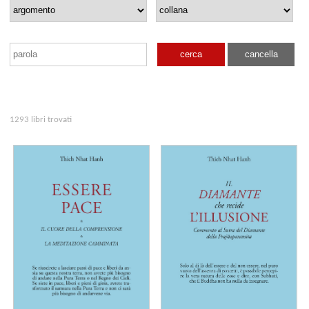
cerca
cancella
1293 libri trovati