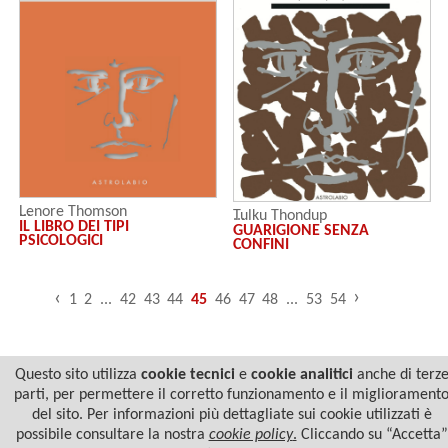
Lenore Thomson
Tulku Thondup
IL LIBRO DEI TIPI
GUARIGIONE SENZA
PSICOLOGICI
CONFINI
›
‹
1
2
...
42
43
44
45
46
47
48
...
53
54
Questo sito utilizza
cookie tecnici
e
cookie analitici
anche di terz
parti, per permettere il corretto funzionamento e il migliorament
del sito. Per informazioni più dettagliate sui cookie utilizzati è
possibile consultare la nostra
cookie policy
.
Cliccando su “Accetta”