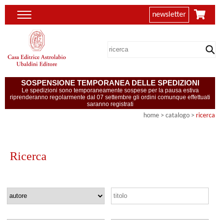
newsletter
SOSPENSIONE TEMPORANEA DELLE SPEDIZIONI
Le spedizioni sono temporaneamente sospese per la pausa estiva
riprenderanno regolarmente dal 07 settembre gli ordini comunque effettuati
saranno registrati
home
> catalogo >
ricerca
Ricerca