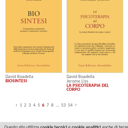
David Boadella
David Boadella
BIOSINTESI
Jerome Liss
LA PSICOTERAPIA DEL
CORPO
›
‹
1
2
3
4
5
6
7
8
...
53
54
Questo sito utilizza
cookie tecnici
e
cookie analitici
anche di terz