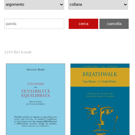
cerca
cancella
1293 libri trovati