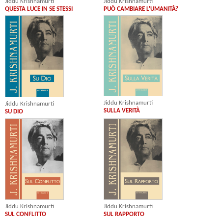
Jiddu Krishnamurti
Jiddu Krishnamurti
QUESTA LUCE IN SE STESSI
PUÒ CAMBIARE L'UMANITÀ?
Jiddu Krishnamurti
Jiddu Krishnamurti
SULLA VERITÀ
SU DIO
Jiddu Krishnamurti
Jiddu Krishnamurti
SUL CONFLITTO
SUL RAPPORTO