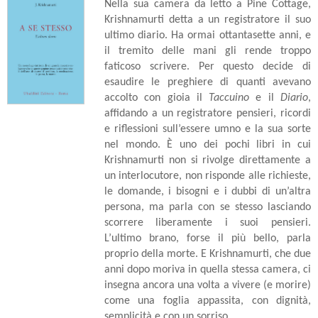
Nella sua camera da letto a Pine Cottage,
Krishnamurti detta a un registratore il suo
ultimo diario. Ha ormai ottantasette anni, e
il tremito delle mani gli rende troppo
faticoso scrivere. Per questo decide di
esaudire le preghiere di quanti avevano
accolto con gioia il
Taccuino
e il
Diario
,
affidando a un registratore pensieri, ricordi
e riflessioni sull’essere umno e la sua sorte
nel mondo. È uno dei pochi libri in cui
Krishnamurti non si rivolge direttamente a
un interlocutore, non risponde alle richieste,
le domande, i bisogni e i dubbi di un’altra
persona, ma parla con se stesso lasciando
scorrere liberamente i suoi pensieri.
L’ultimo brano, forse il più bello, parla
proprio della morte. E Krishnamurti, che due
anni dopo moriva in quella stessa camera, ci
insegna ancora una volta a vivere (e morire)
come una foglia appassita, con dignità,
semplicità e con un sorriso.