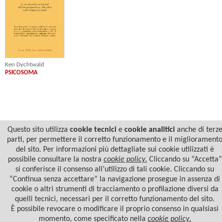
Ken Dychtwald
PSICOSOMA
Questo sito utilizza
cookie tecnici
e
cookie analitici
anche di terz
parti, per permettere il corretto funzionamento e il migliorament
del sito. Per informazioni più dettagliate sui cookie utilizzati è
possibile consultare la nostra
cookie policy
.
Cliccando su “Accetta”
si conferisce il consenso all’utilizzo di tali cookie. Cliccando su
© 2022 Casa Editrice Astrolabio - Ubaldini Editore S.r.l. - P.IVA 10323461003 |
Informativa
“Continua senza accettare” la navigazione prosegue in assenza di
privacy/cookies
cookie o altri strumenti di tracciamento o profilazione diversi da
quelli tecnici, necessari per il corretto funzionamento del sito.
È possibile revocare o modificare il proprio consenso in qualsiasi
momento, come specificato nella
cookie policy
.