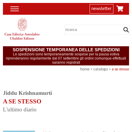
newsletter
SOSPENSIONE TEMPORANEA DELLE SPEDIZIONI
Le spedizioni sono temporaneamente sospese per la pausa estiva
riprenderanno regolarmente dal 07 settembre gli ordini comunque effettuati
saranno registrati
home
> catalogo >
a se stesso
Jiddu Krishnamurti
A SE STESSO
L'ultimo diario